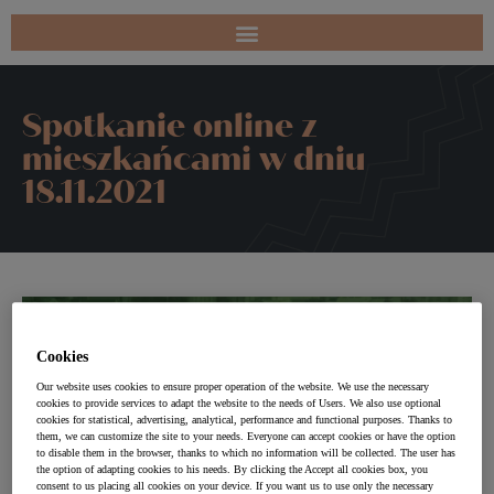
Spotkanie online z
mieszkańcami w dniu
18.11.2021
Cookies
Our website uses cookies to ensure proper operation of the website. We use the necessary
cookies to provide services to adapt the website to the needs of Users. We also use optional
cookies for statistical, advertising, analytical, performance and functional purposes. Thanks to
them, we can customize the site to your needs. Everyone can accept cookies or have the option
to disable them in the browser, thanks to which no information will be collected. The user has
the option of adapting cookies to his needs. By clicking the Accept all cookies box, you
consent to us placing all cookies on your device. If you want us to use only the necessary