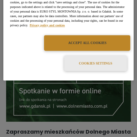
cookies, go to the settings and click "save settings and close". The use of cookies for the
purposes indicated above is related to the processing of your personal data. The administrator
of your personal data is EURO STYL MONTOWNIA Sp. z o. o. based in Gdańsk. In some
cases, our partners may also be data controllers. More information about our partners' use of
cookies and the processing of your personal data, including your rights, can be found in our
privacy policy.
Privacy policy and cookies
ACCEPT ALL COOKIES
COOKIES SETTINGS
Zapraszamy mieszkańców Dolnego Miasta