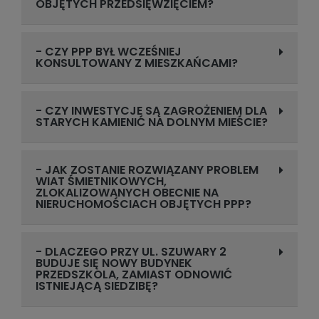
OBJĘTYCH PRZEDSIĘWZIĘCIEM?
- CZY PPP BYŁ WCZEŚNIEJ
KONSULTOWANY Z MIESZKAŃCAMI?
- CZY INWESTYCJE SĄ ZAGROŻENIEM DLA
STARYCH KAMIENIĆ NA DOLNYM MIEŚCIE?
- JAK ZOSTANIE ROZWIĄZANY PROBLEM
WIAT ŚMIETNIKOWYCH,
ZLOKALIZOWANYCH OBECNIE NA
NIERUCHOMOŚCIACH OBJĘTYCH PPP?
- DLACZEGO PRZY UL. SZUWARY 2
BUDUJE SIĘ NOWY BUDYNEK
PRZEDSZKOLA, ZAMIAST ODNOWIĆ
ISTNIEJĄCĄ SIEDZIBĘ?