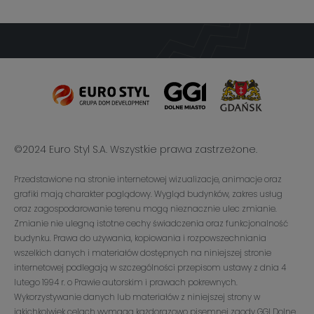
©2024 Euro Styl S.A. Wszystkie prawa zastrzeżone.
Przedstawione na stronie internetowej wizualizacje, animacje oraz
grafiki mają charakter poglądowy. Wygląd budynków, zakres usług
oraz zagospodarowanie terenu mogą nieznacznie ulec zmianie.
Zmianie nie ulegną istotne cechy świadczenia oraz funkcjonalność
budynku. Prawa do używania, kopiowania i rozpowszechniania
wszelkich danych i materiałów dostępnych na niniejszej stronie
internetowej podlegają w szczególności przepisom ustawy z dnia 4
lutego 1994 r. o Prawie autorskim i prawach pokrewnych.
Wykorzystywanie danych lub materiałów z niniejszej strony w
jakichkolwiek celach wymaga każdorazowo pisemnej zgody GGI Dolne