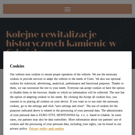
Kolejne rewitalizacje
historycznych kamienic w
Gdańsku
Cookies
Our website uses cookies to ensure proper operation of the website. We use the necessary
cookies to provide services to adapt the website to the needs of Users. We also use optional
cookies for statistical, advertising, analytical, performance and functional purposes. Thanks to
them, we can customize the site to your needs. Everyone can accept cookies or have the option
to disable them in the browser, thanks to which no information will be collected. The user has
the option of adapting cookies to his needs. By clicking the Accept all cookies box, you
consent to us placing all cookies on your device. If you want us to use only the necessary
cookies, go to the settings and click "save settings and close". The use of cookies for the
purposes indicated above is related to the processing of your personal data. The administrator
of your personal data is EURO STYL MONTOWNIA Sp. z o. o. based in Gdańsk. In some
cases, our partners may also be data controllers. More information about our partners' use of
cookies and the processing of your personal data, including your rights, can be found in our
privacy policy.
Privacy policy and cookies