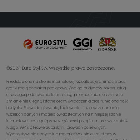
©2024 Euro Styl S.A. Wszystkie prawa zastrzeżone.
Przedstawione na stronie internetowej wizualizacje, animacje oraz
grafiki mają charakter poglądowy. Wygląd budynków, zakres usług
oraz zagospodarowanie terenu mogą nieznacznie ulec zmianie.
Zmianie nie ulegną istotne cechy świadczenia oraz funkcjonalność
budynku. Prawa do używania, kopiowania i rozpowszechniania
wszelkich danych i materiałów dostępnych na niniejszej stronie
internetowej podlegają w szczególności przepisom ustawy z dnia 4
lutego 1994 r. o Prawie autorskim i prawach pokrewnych.
Wykorzystywanie danych lub materiałów z niniejszej strony w