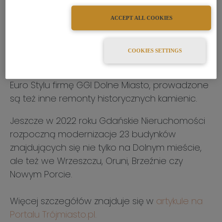
ACCEPT ALL COOKIES
Oprócz projektu partnerstwa publiczno-
COOKIES SETTINGS
prywatnego, realizowanego na Dolnym
Mieście przez Miasto Gdańsk oraz należącą do
Euro Stylu firmę GGI Dolne Miasto, prowadzone
są też inne remonty historycznych kamienic.
Jeszcze w 2022 roku Gdańskie Nieruchomości
rozpoczną modernizacje 23 budynków
znajdujących się nie tylko na Dolnym mieście,
ale też we Wrzeszczu, Oruni, Brzeźnie czy
Nowym Porcie.
Więcej szczegółów znajduje się w
artykule na
Portalu Trójmiasto.pl.